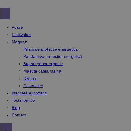
Skip
to
content
Acasa
Festivaluri
Magazin
Piramide protecție energetică
Pandantive protecție energetică
Suport pahar orgonic
Masuțe cafea rășină
Diverse
Cosmetice
Înscriere expozanți
Testimoniale
Blog
Contact