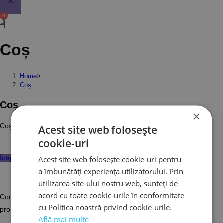
X
Coș
Home
>
Coș
Coș
×
Coșul tău este în prezent gol.
Acest site web folosește
cookie-uri
Înapoi la magazin
Acest site web folosește cookie-uri pentru
a îmbunătăți experiența utilizatorului. Prin
utilizarea site-ului nostru web, sunteți de
acord cu toate cookie-urile în conformitate
Construim împreună cel mai complex festival din România, care
cu Politica noastră privind cookie-urile.
promovează un stil de viață sănătos.
Află mai multe