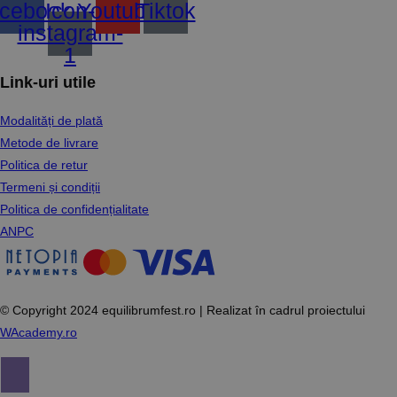
cebook
Icon-
Youtube
Tiktok
instagram-
1
Link-uri utile
Modalități de plată
Metode de livrare
Politica de retur
Termeni și condiții
Politica de confidențialitate
ANPC
© Copyright 2024 equilibrumfest.ro | Realizat în cadrul proiectului
WAcademy.ro