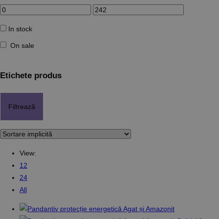
In stock
On sale
Etichete produs
Filtrează
View:
12
24
All