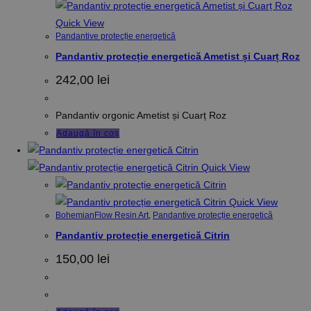
Quick View
Pandantive protecție energetică
Pandantiv protecție energetică Ametist și Cuarț Roz
242,00
lei
Pandantiv orgonic Ametist și Cuarț Roz
Adaugă în coș
Quick View
Quick View
BohemianFlow Resin Art
,
Pandantive protecție energetică
Pandantiv protecție energetică Citrin
150,00
lei