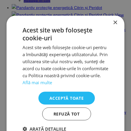
Adaugă în coș
Quick View
×
Acest site web folosește
Quick
cookie-uri
View
Pandantive protecție energetică
Acest site web folosește cookie-uri pentru
Pandantiv protecție energetică Citrin și Peridot
a îmbunătăți experiența utilizatorului. Prin
242,00
lei
utilizarea site-ului nostru web, sunteți de
acord cu toate cookie-urile în conformitate
cu Politica noastră privind cookie-urile.
Pandantiv orgonic Citrin și Peridot
Află mai multe
Adaugă în coș
ACCEPTĂ TOATE
Quick View
Quick View
REFUZĂ TOT
Pandantive protecție energetică
Pandantiv protecție energetică Cuarț Roz
ARATĂ DETALIILE