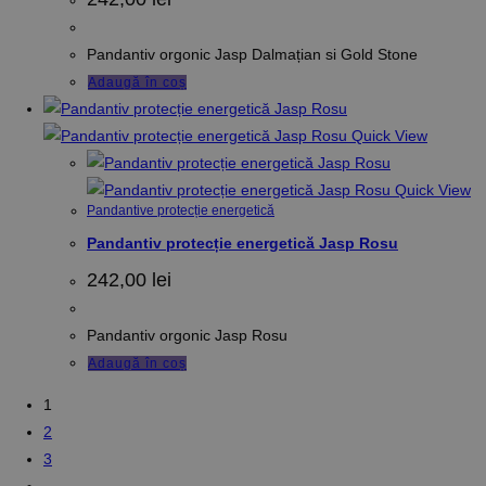
Pandantiv orgonic Jasp Dalmațian si Gold Stone
Adaugă în coș
Quick View
Quick View
Pandantive protecție energetică
Pandantiv protecție energetică Jasp Rosu
242,00
lei
Pandantiv orgonic Jasp Rosu
Adaugă în coș
1
2
3