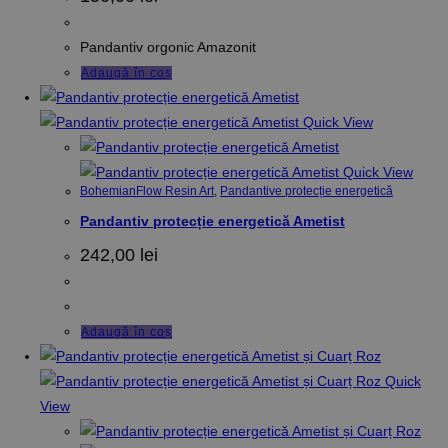
Pandantiv orgonic Amazonit
Adaugă în coș
Quick View
Quick View
BohemianFlow Resin Art
,
Pandantive protecție energetică
Pandantiv protecție energetică Ametist
242,00
lei
Adaugă în coș
Quick
View