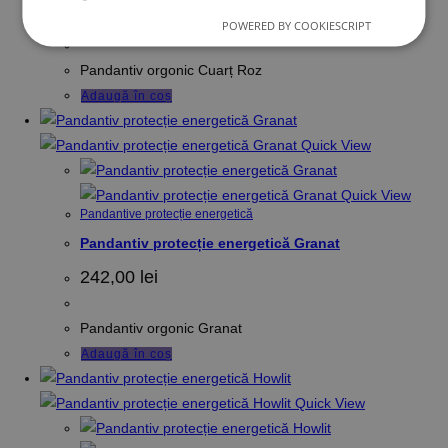
150,00
lei
POWERED BY COOKIESCRIPT
Pandantiv orgonic Cuarț Roz
Adaugă în coș
Quick View
Quick View
Pandantive protecție energetică
Pandantiv protecție energetică Granat
242,00
lei
Pandantiv orgonic Granat
Adaugă în coș
Quick View