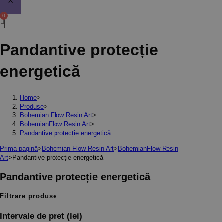
X
Pandantive protecție
energetică
Home
>
Produse
>
Bohemian Flow Resin Art
>
BohemianFlow Resin Art
>
Pandantive protecție energetică
Prima pagină
>
Bohemian Flow Resin Art
>
BohemianFlow Resin
Art
>
Pandantive protecție energetică
Pandantive protecție energetică
Filtrare produse
Intervale de pret (lei)