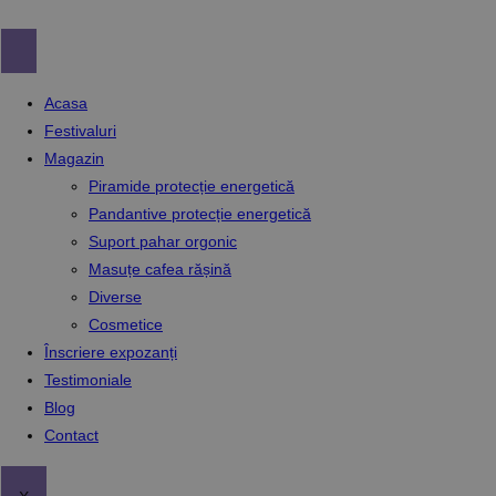
Skip
to
content
Acasa
Festivaluri
Magazin
Piramide protecție energetică
Pandantive protecție energetică
Suport pahar orgonic
Masuțe cafea rășină
Diverse
Cosmetice
Înscriere expozanți
Testimoniale
Blog
Contact