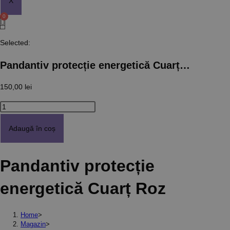
X
Selected:
Pandantiv protecție energetică Cuarț…
150,00
lei
Cantitate
Pandantiv
Adaugă în coș
protecție
energetică
Cuarț
Pandantiv protecție
Roz
energetică Cuarț Roz
Home
>
Magazin
>