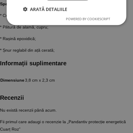
Specificații, conținut:
ARATĂ DETALIILE
* Cristale semiprețioase veritabile
POWERED BY COOKIESCRIPT
* Pilitură de alamă, cupru;
* Rașină epoxidică;
* Șnur reglabil din ață cerată;
Informații suplimentare
Dimensiune
3,8 cm x 2,3 cm
Recenzii
Nu există recenzii până acum.
Fii primul care adaugi o recenzie la „Pandantiv protecție energetică
Cuarț Roz”