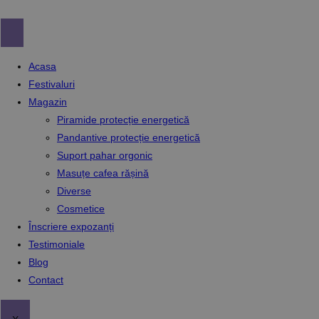
Skip
to
content
Acasa
Festivaluri
Magazin
Piramide protecție energetică
Pandantive protecție energetică
Suport pahar orgonic
Masuțe cafea rășină
Diverse
Cosmetice
Înscriere expozanți
Testimoniale
Blog
Contact