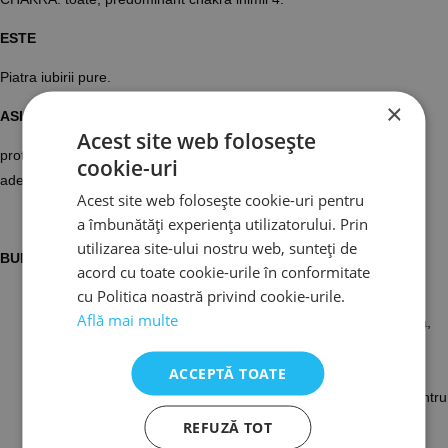
ESTE
Piatra iubirii pure.
×
ASIGURĂ PROTECȚIE
Acest site web folosește
protejează îndragostiții, copiii, părinții, viața de cuplu, iubirile
cookie-uri
adevărate;
Acest site web folosește cookie-uri pentru
a îmbunătăți experiența utilizatorului. Prin
utilizarea site-ului nostru web, sunteți de
BUN PENTRU
acord cu toate cookie-urile în conformitate
cu Politica noastră privind cookie-urile.
Atrage persoane bune în preajma noastră;
Află mai multe
Scade stresul, depresia, frica, resentimentele, regretele, furia,
eșecul, gelozia, vinovăția, gândurile și energiile negative;
ACCEPTĂ TOATE
Recomandabil a se purta în perioade de mari tulburari
emotionale: divorț, eșecuri, necazuri, este un bun balsam pentru
suflete îndurerate.
REFUZĂ TOT