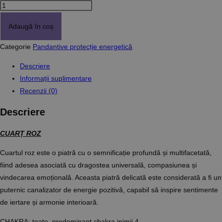
Cantitate
Pandantiv
Adaugă în coș
protecție
energetică
Categorie
Pandantive protecție energetică
Cuarț
Descriere
Roz
Informații suplimentare
Recenzii (0)
Descriere
CUARȚ ROZ
Cuartul roz este o piatră cu o semnificație profundă și multifacetată,
fiind adesea asociată cu dragostea universală, compasiunea și
vindecarea emoțională. Aceasta piatră delicată este considerată a fi un
puternic canalizator de energie pozitivă, capabil să inspire sentimente
de iertare și armonie interioară.
CHAKRA: toate, predominant chakra inimii 4.