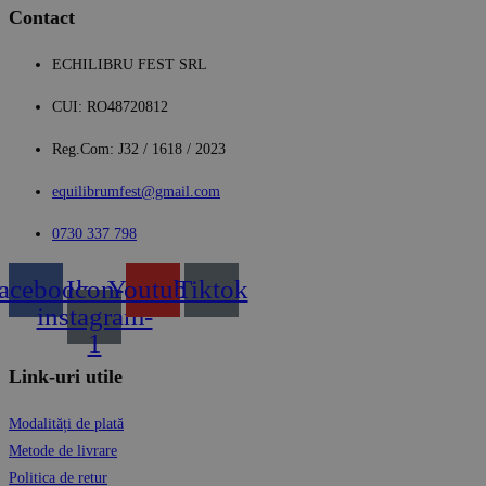
Contact
ECHILIBRU FEST SRL
CUI: RO48720812
Reg.Com: J32 / 1618 / 2023
equilibrumfest@gmail.com
0730 337 798
acebook
Icon-
Youtube
Tiktok
instagram-
1
Link-uri utile
Modalități de plată
Metode de livrare
Politica de retur