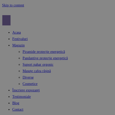
Skip to content
Acasa
Festivaluri
Magazin
Piramide protecție energetică
Pandantive protecție energetică
Suport pahar orgonic
Masuțe cafea rășină
Diverse
Cosmetice
Înscriere expozanți
Testimoniale
Blog
Contact