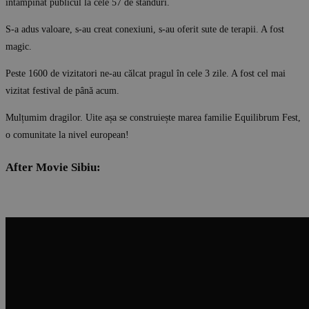
întâmpinat publicul la cele 57 de standuri.
S-a adus valoare, s-au creat conexiuni, s-au oferit sute de terapii. A fost
magic.
Peste 1600 de vizitatori ne-au călcat pragul în cele 3 zile. A fost cel mai
vizitat festival de până acum.
Mulțumim dragilor. Uite așa se construiește marea familie Equilibrum Fest,
o comunitate la nivel european!
After Movie Sibiu: