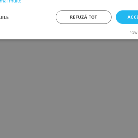
 mai multe
IILE
REFUZĂ TOT
ACC
POWE