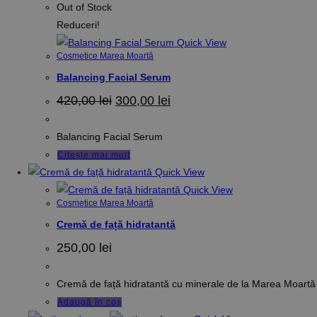
Out of Stock
Reduceri!
Quick View
Cosmetice Marea Moartă
Balancing Facial Serum
Prețul
Prețul
420,00
lei
300,00
lei
inițial
curent
a
este:
fost:
300,00 lei.
Balancing Facial Serum
420,00 lei.
Citește mai mult
Quick View
Quick View
Cosmetice Marea Moartă
Cremă de față hidratantă
250,00
lei
Cremă de față hidratantă cu minerale de la Marea Moartă
Adaugă în coș