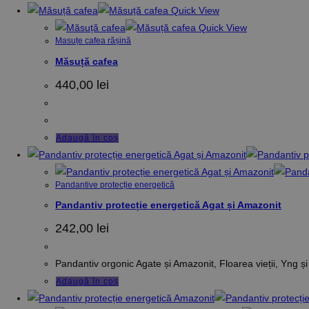
Quick View
Quick View
Masuțe cafea rășină
Măsuță cafea
440,00
lei
Adaugă în coș
Pandantive protecție energetică
Pandantiv protecție energetică Agat și Amazonit
242,00
lei
Pandantiv orgonic Agate și Amazonit, Floarea vieții, Yng ș
Adaugă în coș