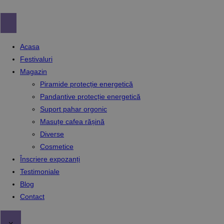
Skip
to
content
Acasa
Festivaluri
Magazin
Piramide protecție energetică
Pandantive protecție energetică
Suport pahar orgonic
Masuțe cafea rășină
Diverse
Cosmetice
Înscriere expozanți
Testimoniale
Blog
Contact