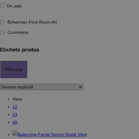
On sale
Bohemian Flow Resin Art
Cosmetice
Etichete produs
Filtrează
View:
12
24
All
Quick View